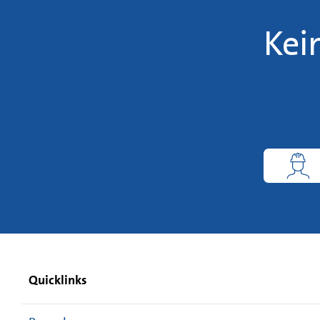
Kei
Quicklinks